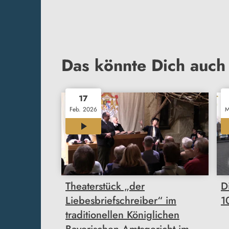
Das könnte Dich auch 
17
Feb. 2026
M
00:47
Theaterstück „der
D
Liebesbriefschreiber“ im
1
traditionellen Königlichen