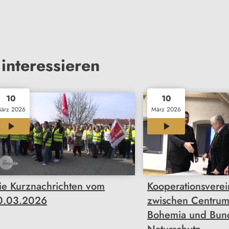
interessieren
10
10
ärz 2026
März 2026
01:46
00:34
ie Kurznachrichten vom
Kooperationsvere
0.03.2026
zwischen Centrum
Bohemia und Bun