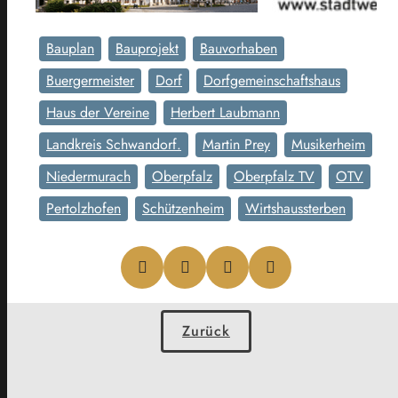
Bauplan
Bauprojekt
Bauvorhaben
Buergermeister
Dorf
Dorfgemeinschaftshaus
Haus der Vereine
Herbert Laubmann
Landkreis Schwandorf.
Martin Prey
Musikerheim
Niedermurach
Oberpfalz
Oberpfalz TV
OTV
Pertolzhofen
Schützenheim
Wirtshaussterben
Zurück