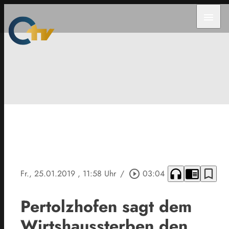
menu
headphones
chrome_reader_mode
bookmark_border
Fr., 25.01.2019
, 11:58 Uhr
/
play_circle_outline
03:04
Pertolzhofen sagt dem
Wirtshaussterben den