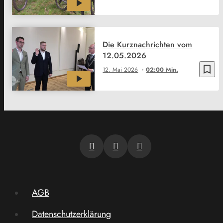
Die Kurznachrichten vom
12.05.2026
bookmark_border
12. Mai 2026
02:00 Min.
AGB
Datenschutzerklärung