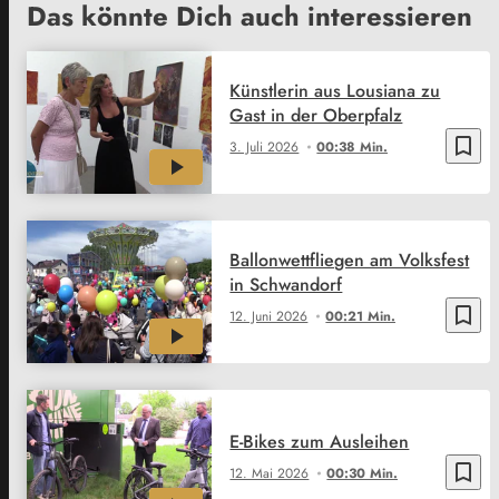
Das könnte Dich auch interessieren
Künstlerin aus Lousiana zu
Gast in der Oberpfalz
bookmark_border
3. Juli 2026
00:38 Min.
Ballonwettfliegen am Volksfest
in Schwandorf
bookmark_border
12. Juni 2026
00:21 Min.
E-Bikes zum Ausleihen
bookmark_border
12. Mai 2026
00:30 Min.