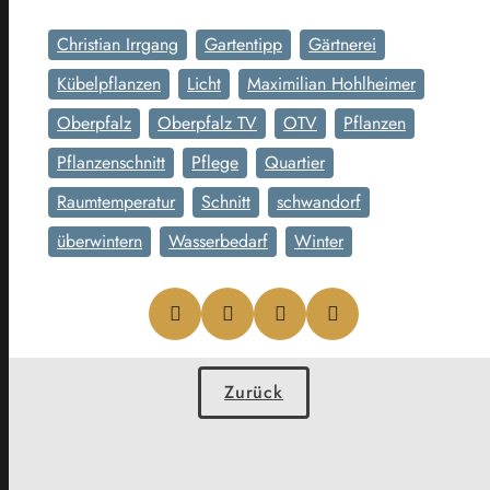
Christian Irrgang
Gartentipp
Gärtnerei
Kübelpflanzen
Licht
Maximilian Hohlheimer
Oberpfalz
Oberpfalz TV
OTV
Pflanzen
Pflanzenschnitt
Pflege
Quartier
Raumtemperatur
Schnitt
schwandorf
überwintern
Wasserbedarf
Winter
Zurück