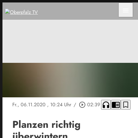
menu
headphones
chrome_reader_mode
bookmark_border
Fr., 06.11.2020
, 10:24 Uhr
/
play_circle_outline
02:39
Planzen richtig
überwintern