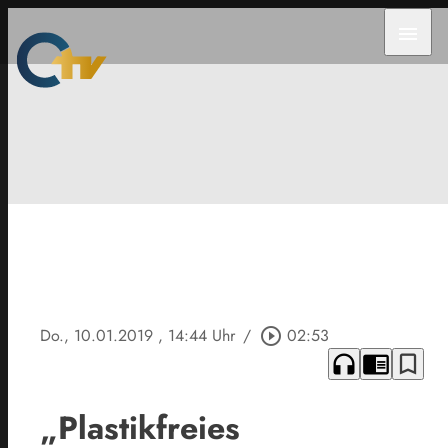
menu
Do., 10.01.2019
, 14:44 Uhr
/
play_circle_outline
02:53
headphones
chrome_reader_mode
bookmark_border
„Plastikfreies