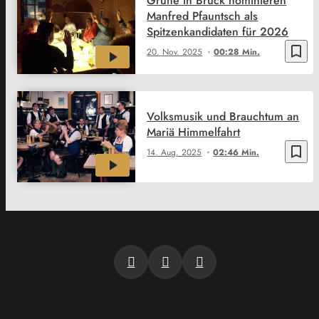
Grüne in Bruck nominieren
Manfred Pfauntsch als
Spitzenkandidaten für 2026
bookmark_border
20. Nov. 2025
00:28 Min.
Volksmusik und Brauchtum an
Mariä Himmelfahrt
bookmark_border
14. Aug. 2025
02:46 Min.