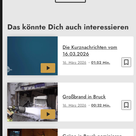
Das könnte Dich auch interessieren
Die Kurznachrichten vom
16.03.2026
bookmark_border
16. März 2026
01:52 Min.
Großbrand in Bruck
bookmark_border
16. März 2026
00:32 Min.