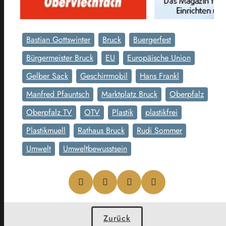
Bastian Gottswinter
Bruck
Buergerfest
Bürgermeister Bruck
EU
Europäische Union
Gelber Sack
Geschirrmobil
Hans Frankl
Manfred Pfauntsch
Marktplatz Bruck
Oberpfalz
Oberpfalz TV
OTV
Plastik
plastikfrei
Plastikmuell
Rathaus Bruck
Rudi Sommer
Umwelt
Umweltbewusstsein
Zurück