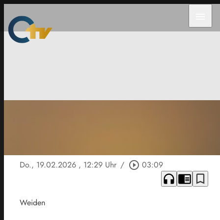
menu
Do., 19.02.2026
, 12:29 Uhr
/
play_circle_outline
03:09
headphones
chrome_reader_mode
bookmark_border
Weiden