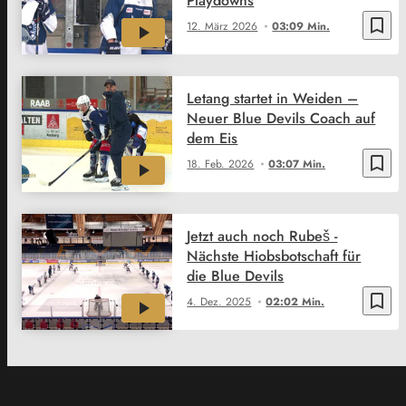
Playdowns
bookmark_border
12. März 2026
03:09 Min.
Letang startet in Weiden –
Neuer Blue Devils Coach auf
dem Eis
bookmark_border
18. Feb. 2026
03:07 Min.
Jetzt auch noch Rubeš -
Nächste Hiobsbotschaft für
die Blue Devils
bookmark_border
4. Dez. 2025
02:02 Min.