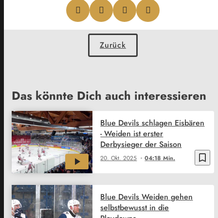
Zurück
Das könnte Dich auch interessieren
Blue Devils schlagen Eisbären
- Weiden ist erster
Derbysieger der Saison
bookmark_border
20. Okt. 2025
04:18 Min.
Blue Devils Weiden gehen
selbstbewusst in die