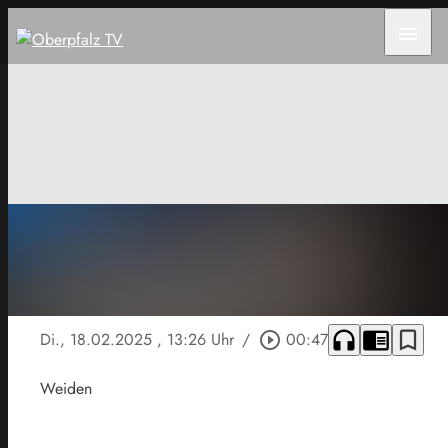
menu
headphones
chrome_reader_mode
bookmark_border
Di., 18.02.2025
, 13:26 Uhr
/
play_circle_outline
00:47
Weiden