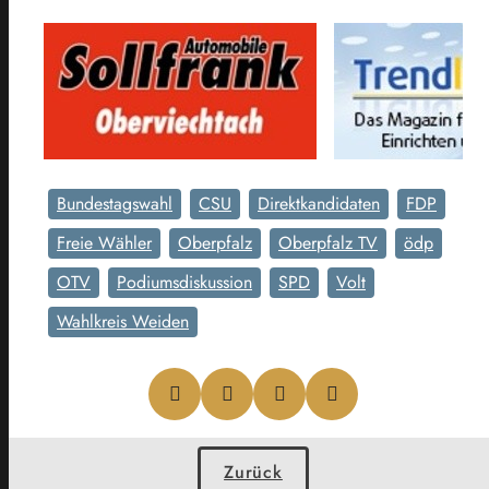
Bundestagswahl
CSU
Direktkandidaten
FDP
Freie Wähler
Oberpfalz
Oberpfalz TV
ödp
OTV
Podiumsdiskussion
SPD
Volt
Wahlkreis Weiden
Zurück