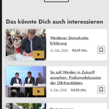
Das könnte Dich auch interessieren
Weidener Demokratie-
Erklärung
bookmark_border
16. Feb. 2026
03:49 Min.
So soll Weiden in Zukunft
aussehen: Podiumsdiskussion
der OB-Kandidaten
bookmark_border
4. Feb. 2026
04:05 Min.