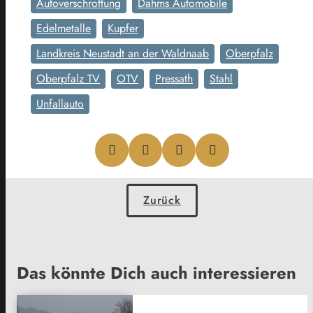
Autoverschrottung
Dahms Automobile
Edelmetalle
Kupfer
Landkreis Neustadt an der Waldnaab
Oberpfalz
Oberpfalz TV
OTV
Pressath
Stahl
Unfallauto
Zurück
Das könnte Dich auch interessieren