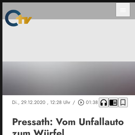
menu
headphones
chrome_reader_mode
bookmark_border
Di., 29.12.2020
, 12:28 Uhr
/
play_circle_outline
01:38
Pressath: Vom Unfallauto
zum Würfel