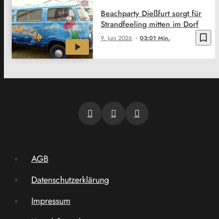
Beachparty Dießfurt sorgt für
Strandfeeling mitten im Dorf
bookmark_border
9. Juni 2026
03:01 Min.
AGB
Datenschutzerklärung
Impressum