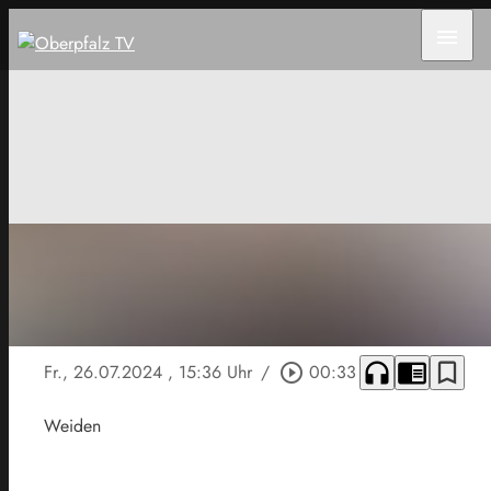
menu
headphones
chrome_reader_mode
bookmark_border
Fr., 26.07.2024
, 15:36 Uhr
/
play_circle_outline
00:33
Weiden