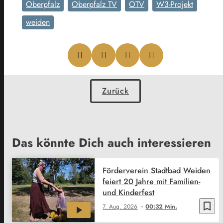
Oberpfalz
Oberpfalz TV
OTV
W3-Projekt
weiden
Zurück
Das könnte Dich auch interessieren
Förderverein Stadtbad Weiden
feiert 20 Jahre mit Familien-
und Kinderfest
bookmark_border
7. Aug. 2026
00:32 Min.