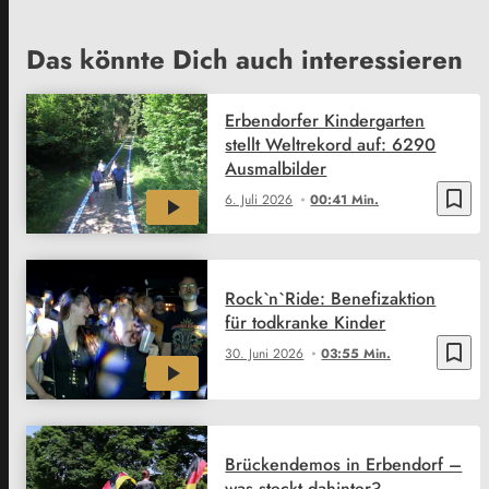
Das könnte Dich auch interessieren
Erbendorfer Kindergarten
stellt Weltrekord auf: 6290
Ausmalbilder
bookmark_border
6. Juli 2026
00:41 Min.
Rock`n`Ride: Benefizaktion
für todkranke Kinder
bookmark_border
30. Juni 2026
03:55 Min.
Brückendemos in Erbendorf –
was steckt dahinter?