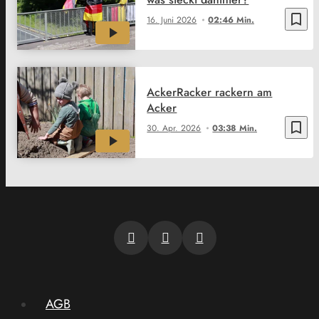
bookmark_border
16. Juni 2026
02:46 Min.
AckerRacker rackern am
Acker
bookmark_border
30. Apr. 2026
03:38 Min.
AGB