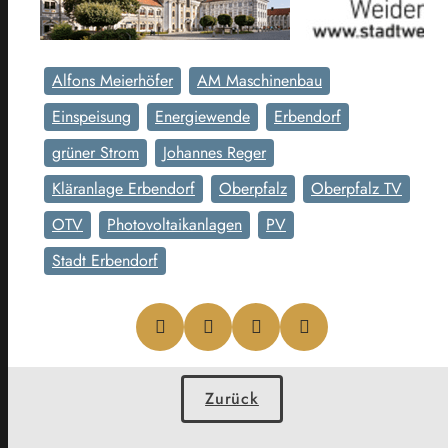
Alfons Meierhöfer
AM Maschinenbau
Einspeisung
Energiewende
Erbendorf
grüner Strom
Johannes Reger
Kläranlage Erbendorf
Oberpfalz
Oberpfalz TV
OTV
Photovoltaikanlagen
PV
Stadt Erbendorf
Zurück