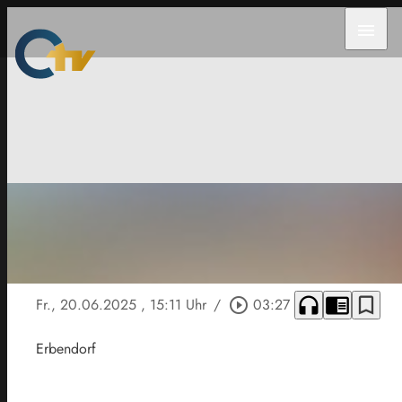
menu
headphones
chrome_reader_mode
bookmark_border
Fr., 20.06.2025
, 15:11 Uhr
/
play_circle_outline
03:27
Erbendorf