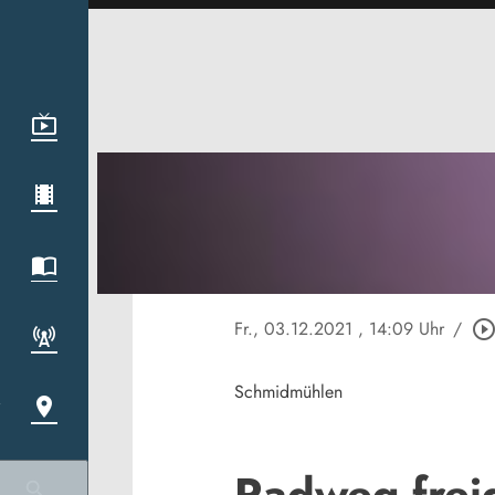
Fr., 03.12.2021
, 14:09 Uhr
/
play_circle_outli
Schmidmühlen
Radweg fre