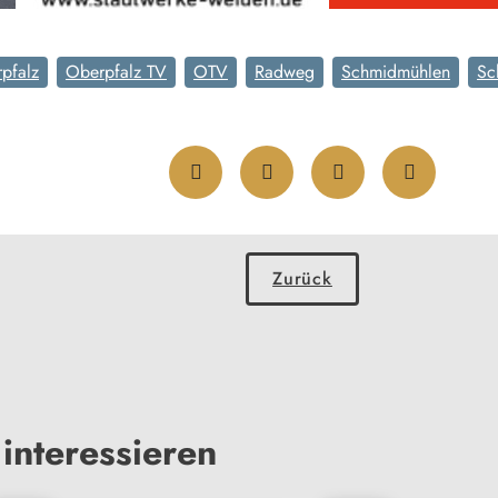
pfalz
Oberpfalz TV
OTV
Radweg
Schmidmühlen
Sc
Zurück
interessieren