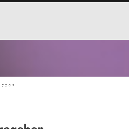
ne
00:29
igegeben