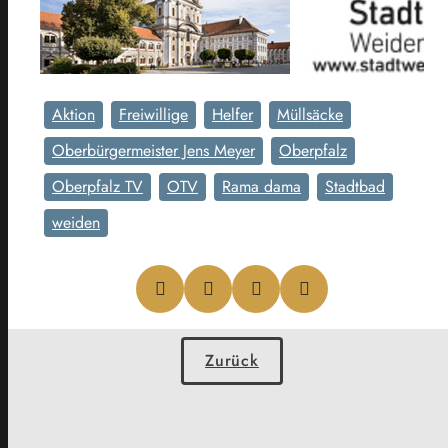
Aktion
Freiwillige
Helfer
Müllsäcke
Oberbürgermeister Jens Meyer
Oberpfalz
Oberpfalz TV
OTV
Rama dama
Stadtbad
weiden
Zurück