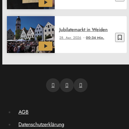
Jubilatemarkt in Weiden
bookmark_border
28. Apr. 2026
00:34 Min.
AGB
Datenschutzerklärung