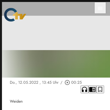
menu
Do., 12.05.2022
, 13:45 Uhr
/
play_circle_outline
00:25
headphones
chrome_reader_mode
bookmark_border
Weiden