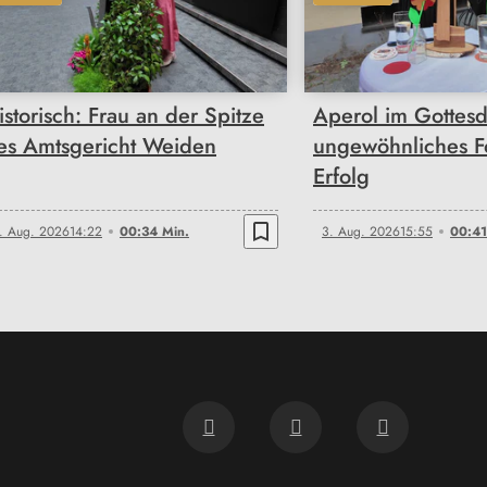
00:34
00:41
istorisch: Frau an der Spitze
Aperol im Gottesdi
es Amtsgericht Weiden
ungewöhnliches F
Erfolg
bookmark_border
. Aug. 2026
14:22
00:34 Min.
3. Aug. 2026
15:55
00:41