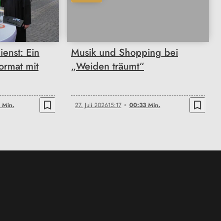
00:33
enst: Ein
Musik und Shopping bei
ormat mit
„Weiden träumt“
bookmark_border
bookmark_border
 Min.
27. Juli 2026
15:17
00:33 Min.