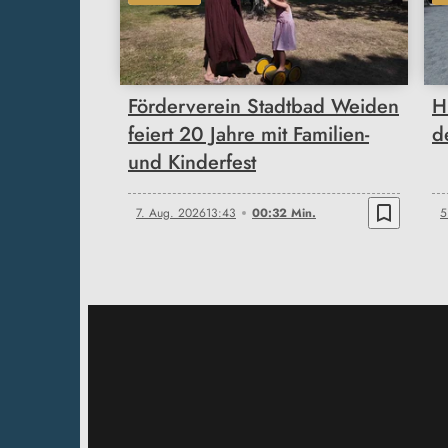
00:32
Förderverein Stadtbad Weiden
H
feiert 20 Jahre mit Familien-
d
und Kinderfest
bookmark_border
7. Aug. 2026
13:43
00:32 Min.
5