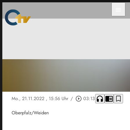
menu
headphones
chrome_reader_mode
bookmark_border
Mo., 21.11.2022
, 15:56 Uhr
/
play_circle_outline
03:13
Oberpfalz/Weiden