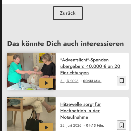
Zurück
Das könnte Dich auch interessieren
"Adventslicht"-Spenden
übergeben: 40.000 € an 20
Einrichtungen
bookmark_border
3. Juli 2026
00:33 Min.
Hitzewelle sorgt für
Hochbetrieb in der
Notaufnahme
bookmark_border
25. Juni 2026
04:13 Min.