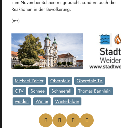
zum November-Schnee mitgebracht, sondern auch die
Reaktionen in der Bevölkerung.
(mz)
Michael Zeitler
Oberpfalz
Oberpfalz TV
OTV
Schnee
Schneefall
Thomas Bärthlein
weiden
Winter
Winterbilder