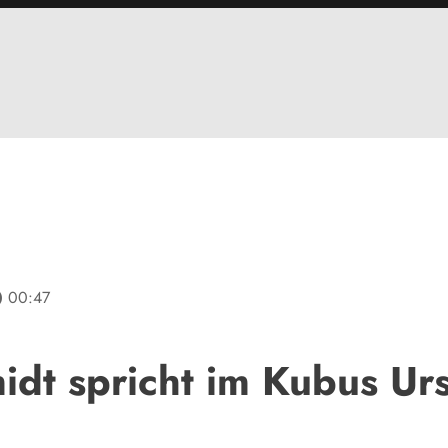
line
00:47
dt spricht im Kubus Ur