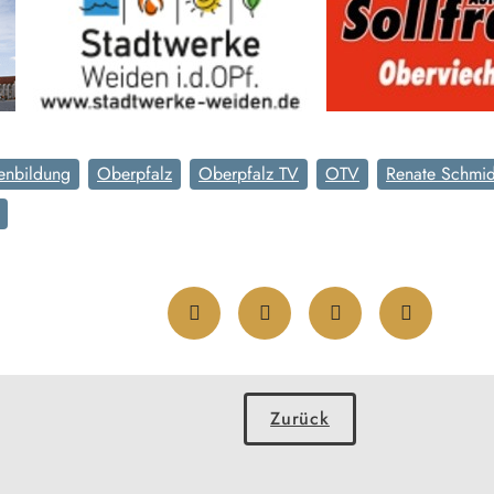
enbildung
Oberpfalz
Oberpfalz TV
OTV
Renate Schmid
Zurück