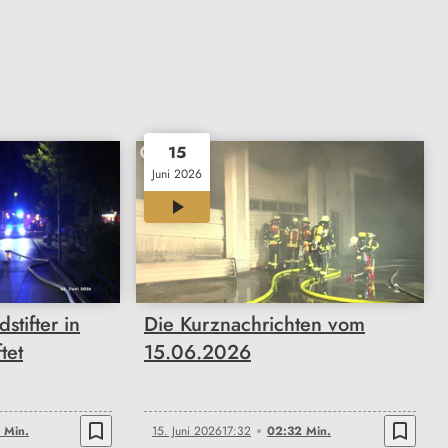
15
Juni 2026
02:32
tifter in
Die Kurznachrichten vom
tet
15.06.2026
bookmark_border
bookmark_border
 Min.
15. Juni 2026
17:32
02:32 Min.