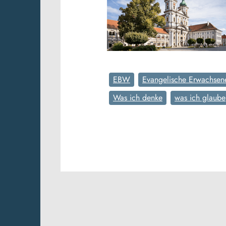
EBW
Evangelische Erwachsen
Was ich denke
was ich glaube