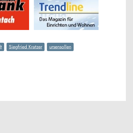
t
Siegfried Kratzer
ursensollen