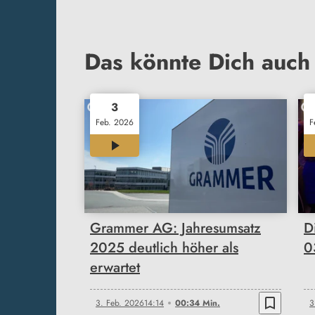
Das könnte Dich auch 
3
Feb. 2026
F
00:34
Grammer AG: Jahresumsatz
D
2025 deutlich höher als
0
erwartet
bookmark_border
3. Feb. 2026
14:14
00:34 Min.
3