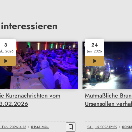
interessieren
3
24
eb. 2026
Juni 2026
01:41
00:33
ie Kurznachrichten vom
Mutmaßliche Brands
3.02.2026
Ursensollen verhaf
bookmark_border
. Feb. 2026
14:13
01:41 Min.
24. Juni 2026
12:59
00:33