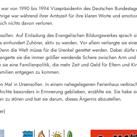
t war von 1990 bis 1994 Vizepräsidentin des Deutschen Bundesta
ährige war während ihrer Amtszeit für ihre klaren Worte und emoti
sich nichts davon verloren.
ensollen. Auf Einladung des Evangelischen Bildungswerkes sprach s
wa einhundert Zuhörer, aktiv zu werden. Vor allem verlangte sie ei
enn die Welt müsse für die Urenkel gerettet werden. Dabei dürfe 
rangerte sie die immer größer werdende Schere zwischen Arm und R
e sie eine Familienpolitik, die mehr Zeit und Geld für Eltern und K
Familien entgegen zu kommen.
n Mal in Ursensollen. In einem nahegelegenen Ferienhaus verbrachte
hichte besonders in Erinnerung geblieben, erzählte sie. Sie habe s
ran zu stören und bat sie darum, dieses Ärgernis abzustellen.
er)