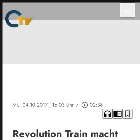
menu
Mi., 04.10.2017
, 16:03 Uhr
/
play_circle_outline
02:38
headphones
chrome_reader_mode
bookmark_border
Revolution Train macht