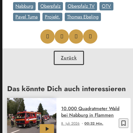
Nabburg
Oberpfalz
Oberpfalz TV
OTV
Pavel Tuma
Projekt.
Thomas Ebeling
Zurück
Das könnte Dich auch interessieren
10.000 Quadratmeter Wald
bei Nabburg in Flammen
bookmark_border
8. Juli 2026
00:32 Min.