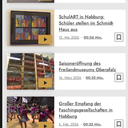
SchulART in Nabburg:
Schüler stellen im Schmidt-
Haus aus
bookmark_border
12. Mai 2026
00:26 Min.
Saisoneröffnung des
Freilandmuseums Oberpfalz
bookmark_border
16. März 2026
00:33 Min.
Großer Empfang der
Faschingsgesellschaften in
Nabburg
bookmark_border
6. Feb. 2026
00:32 Min.