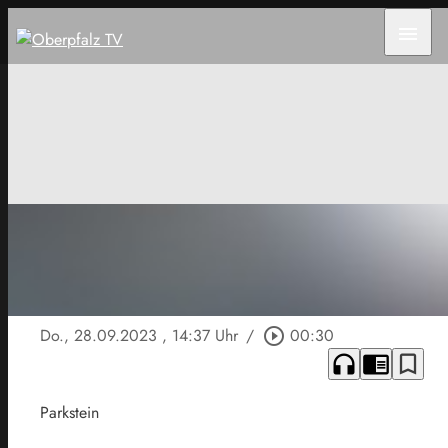
menu
Do., 28.09.2023
, 14:37 Uhr
/
play_circle_outline
00:30
headphones
chrome_reader_mode
bookmark_border
Parkstein