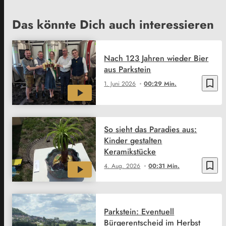
Das könnte Dich auch interessieren
Nach 123 Jahren wieder Bier
aus Parkstein
bookmark_border
1. Juni 2026
00:29 Min.
So sieht das Paradies aus:
Kinder gestalten
Keramikstücke
bookmark_border
4. Aug. 2026
00:31 Min.
Parkstein: Eventuell
Bürgerentscheid im Herbst