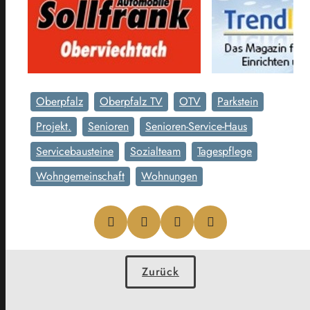
Oberpfalz
Oberpfalz TV
OTV
Parkstein
Projekt.
Senioren
Senioren-Service-Haus
Servicebausteine
Sozialteam
Tagespflege
Wohngemeinschaft
Wohnungen
Zurück