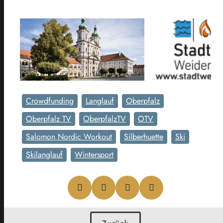
Crowdfunding
Langlauf
Oberpfalz
Oberpfalz TV
OberpfalzTV
OTV
Salomon Nordic Workout
Silberhuette
Ski
Skilanglauf
Wintersport