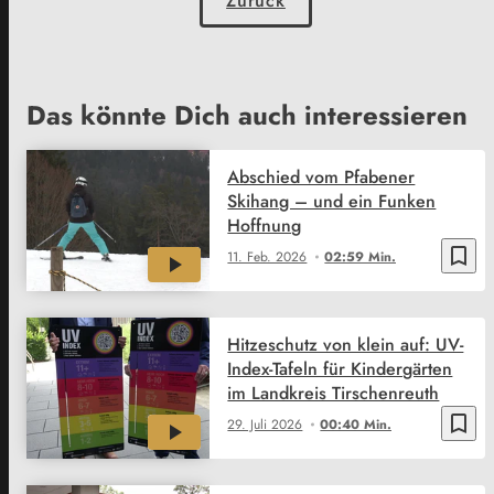
Zurück
Das könnte Dich auch interessieren
Abschied vom Pfabener
Skihang – und ein Funken
Hoffnung
bookmark_border
11. Feb. 2026
02:59 Min.
Hitzeschutz von klein auf: UV-
Index-Tafeln für Kindergärten
im Landkreis Tirschenreuth
bookmark_border
29. Juli 2026
00:40 Min.