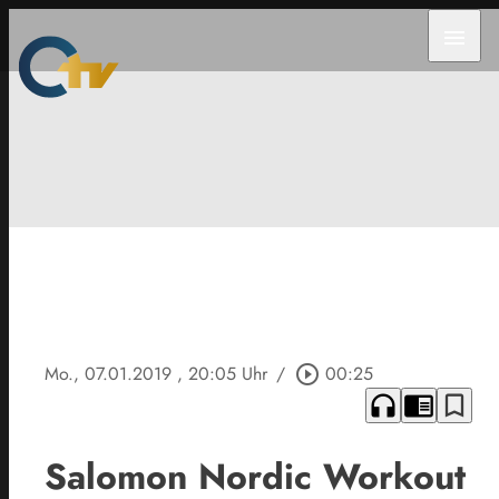
menu
Mo., 07.01.2019
, 20:05 Uhr
/
play_circle_outline
00:25
headphones
chrome_reader_mode
bookmark_border
Salomon Nordic Workout