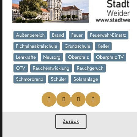
Außenbereich
Brand
Feuer
Feuerwehr-Einsatz
Fichtelnaabtalschule
Grundschule
Keller
Lehrkräfte
Neusorg
Oberpfalz
Oberpfalz TV
OTV
Rauchentwicklung
Rauchgeruch
Schmorbrand
Schüler
Solaranlage
Zurück