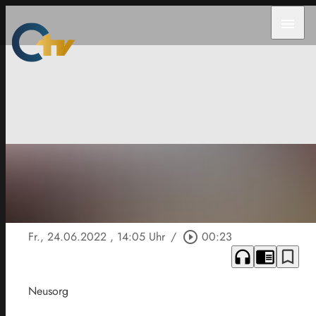
menu
Fr., 24.06.2022
, 14:05 Uhr
/
play_circle_outline
00:23
headphones
chrome_reader_mode
bookmark_border
Neusorg