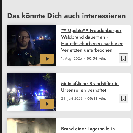
Das könnte Dich auch interessieren
** Update** Freudenberger
Waldbrand dauert an -
Hauptlöscharbeiten nach vier
Verletzten unterbrochen
bookmark_border
1. Aug. 2026
00:54 Min.
Mutmaßliche Brandstifter in
Ursensollen verhaftet
bookmark_border
24. Juni 2026
00:33 Min.
Brand einer Lagerhalle in