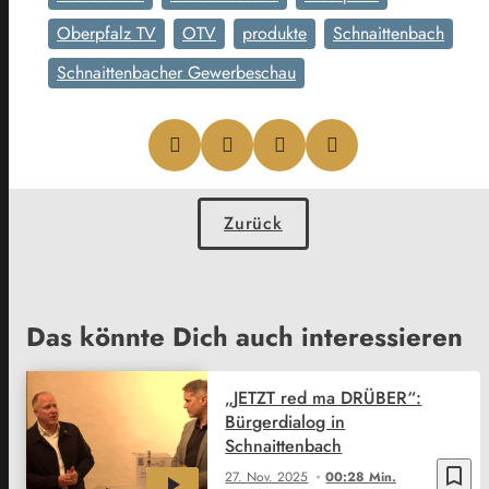
Oberpfalz TV
OTV
produkte
Schnaittenbach
Schnaittenbacher Gewerbeschau
Zurück
Das könnte Dich auch interessieren
„JETZT red ma DRÜBER“:
Bürgerdialog in
Schnaittenbach
bookmark_border
27. Nov. 2025
00:28 Min.