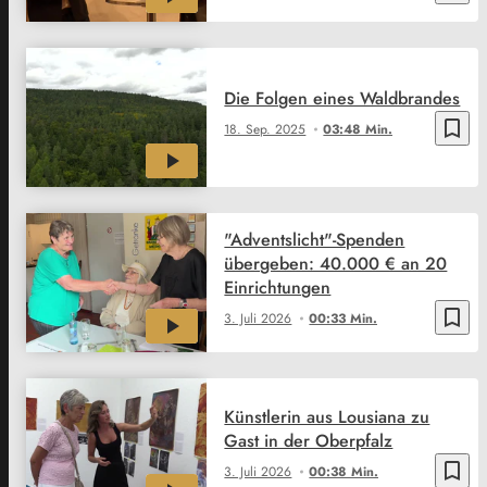
Die Folgen eines Waldbrandes
bookmark_border
18. Sep. 2025
03:48 Min.
"Adventslicht"-Spenden
übergeben: 40.000 € an 20
Einrichtungen
bookmark_border
3. Juli 2026
00:33 Min.
Künstlerin aus Lousiana zu
Gast in der Oberpfalz
bookmark_border
3. Juli 2026
00:38 Min.