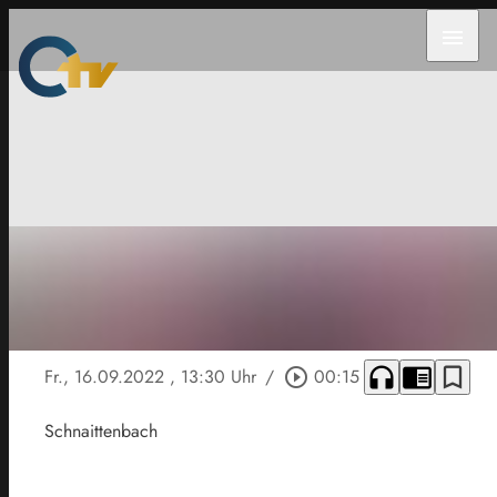
menu
headphones
chrome_reader_mode
bookmark_border
Fr., 16.09.2022
, 13:30 Uhr
/
play_circle_outline
00:15
Schnaittenbach