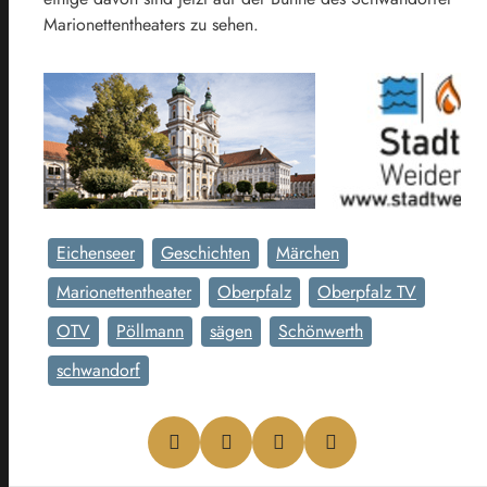
Marionettentheaters zu sehen.
Eichenseer
Geschichten
Märchen
Marionettentheater
Oberpfalz
Oberpfalz TV
OTV
Pöllmann
sägen
Schönwerth
schwandorf