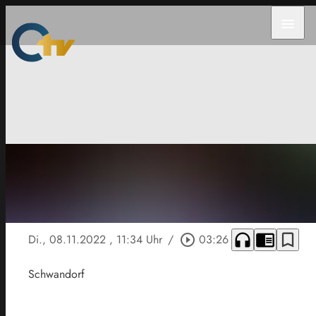
menu
headphones
chrome_reader_mode
bookmark_border
Di., 08.11.2022
, 11:34 Uhr
/
play_circle_outline
03:26
Schwandorf