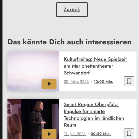
Zurück
Das könnte Dich auch interessieren
Kulturfreitag: Neue Spielzeit
am Marionettentheater
Schwandorf
bookmark_border
20. März 2026
12:00 Min.
Smart Region Oberpfalz:
Impulse für smarte
Technologien im ländlichen
Raum
bookmark_border
19. Jan. 2026
00:29 Min.