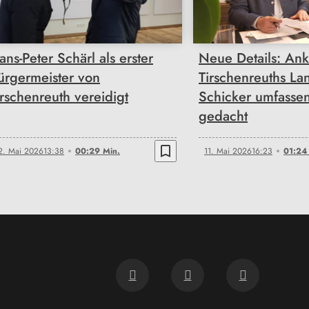
ans-Peter Schärl als erster
Neue Details: An
ürgermeister von
Tirschenreuths La
irschenreuth vereidigt
Schicker umfassen
gedacht
bookmark_border
2. Mai 2026
13:38
00:29 Min.
11. Mai 2026
16:23
01:24