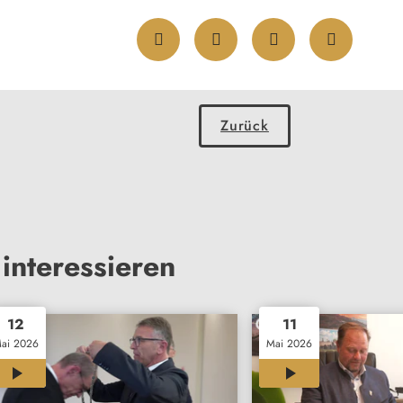
Zurück
interessieren
12
11
ai 2026
Mai 2026
00:29
01:24