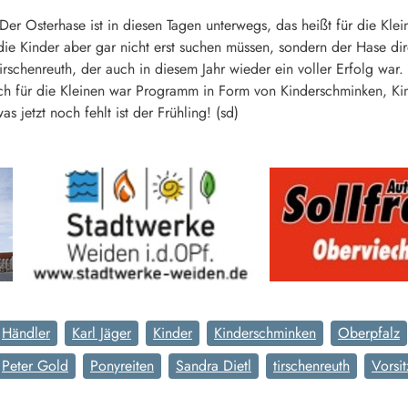
r Osterhase ist in diesen Tagen unterwegs, das heißt für die Kle
die Kinder aber gar nicht erst suchen müssen, sondern der Hase dir
rschenreuth, der auch in diesem Jahr wieder ein voller Erfolg war. 
ch für die Kleinen war Programm in Form von Kinderschminken, Kin
s jetzt noch fehlt ist der Frühling! (sd)
Händler
Karl Jäger
Kinder
Kinderschminken
Oberpfalz
Peter Gold
Ponyreiten
Sandra Dietl
tirschenreuth
Vorsi