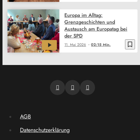
Europa im Alltag:
Grenzgeschichten und
Austausch am Europatag bei
der SPD
bookmark_border
11. Mai 2026
02:15 Min.
AGB
Datenschutzerklärung