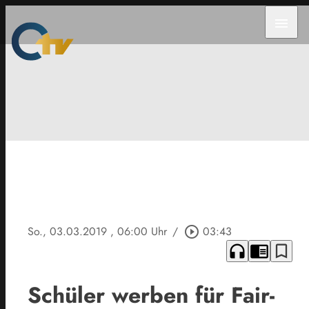
menu
So., 03.03.2019
, 06:00 Uhr
/
play_circle_outline
03:43
headphones
chrome_reader_mode
bookmark_border
Schüler werben für Fair-