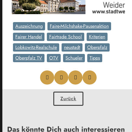
Auszeichnung
Faire-Milchshake-Pausenaktion
Fairer Handel
Fairtrade School
Kriterien
Lobkowitz-Realschule
neustadt
Oberpfalz
Oberpfalz TV
OTV
Schueler
Tipps
Zurück
Das könnte Dich auch interessieren