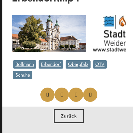
Bollmann
Erbendorf
Oberpfalz
OTV
Schuhe
Zurück