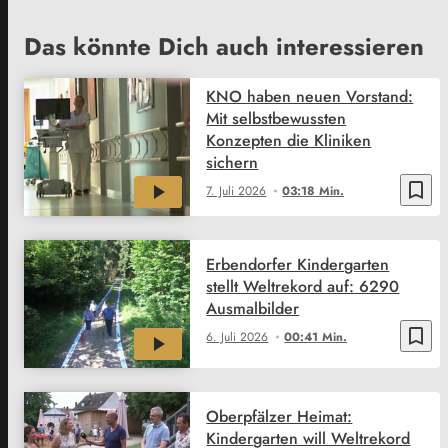
Das könnte Dich auch interessieren
KNO haben neuen Vorstand:
Mit selbstbewussten
Konzepten die Kliniken
sichern
bookmark_border
7. Juli 2026
03:18 Min.
Erbendorfer Kindergarten
stellt Weltrekord auf: 6290
Ausmalbilder
bookmark_border
6. Juli 2026
00:41 Min.
Oberpfälzer Heimat:
Kindergarten will Weltrekord