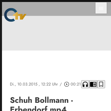
menu
headphones
chrome_reader_mode
bookmark_border
Di., 10.03.2015
, 12:22 Uhr
/
play_circle_outline
00:21
Schuh Bollmann -
Erbendorf.mp4