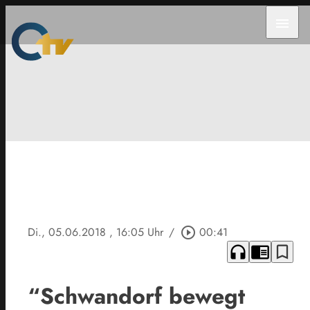
menu
Di., 05.06.2018
, 16:05 Uhr
/
play_circle_outline
00:41
headphones
chrome_reader_mode
bookmark_border
“Schwandorf bewegt