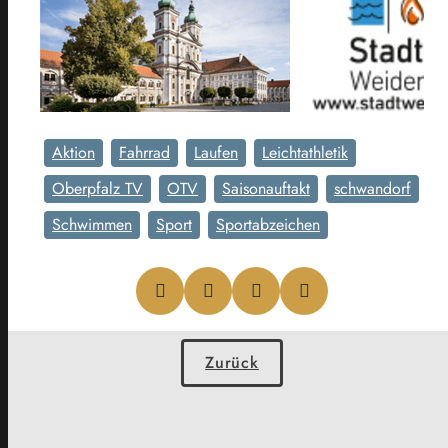
Aktion
Fahrrad
Laufen
Leichtathletik
Oberpfalz TV
OTV
Saisonauftakt
schwandorf
Schwimmen
Sport
Sportabzeichen
Zurück