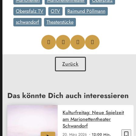
Marionetten
Marionettentheater
Oberpfalz
Oberpfalz TV
OTV
Raimund Pöllmann
schwandorf
Theaterstücke
Zurück
Das könnte Dich auch interessieren
Kulturfreitag: Neue Spielzeit
am Marionettentheater
Schwandorf
bookmark_border
20. März 2026
12:00 Min.