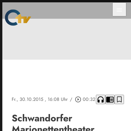
menu
headphones
chrome_reader_mode
bookmark_border
Fr., 30.10.2015
, 16:08 Uhr
/
play_circle_outline
00:32
Schwandorfer
Marionettentheater