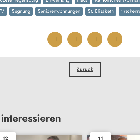
TV
Segnung
Seniorenwohnungen
St. Elisabeth
tirschenr
Zurück
interessieren
12
11