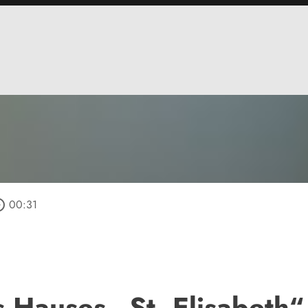
_outline
00:31
 Hauses „St. Elisabeth“