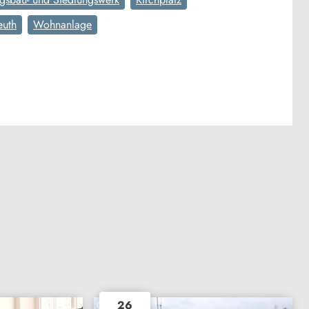
euth
Wohnanlage
26