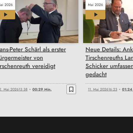
ai 2026
Mai 2026
00:29
01:24
ans-Peter Schärl als erster
Neue Details: An
ürgermeister von
Tirschenreuths La
irschenreuth vereidigt
Schicker umfassen
gedacht
bookmark_border
2. Mai 2026
13:38
00:29 Min.
11. Mai 2026
16:23
01:24