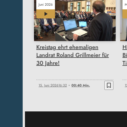
Juni 2026
M
00:40
Kreistag ehrt ehemaligen
H
Landrat Roland Grillmeier für
B
30 Jahre!
T
bookmark_border
15. Juni 2026
16:32
00:40 Min.
1