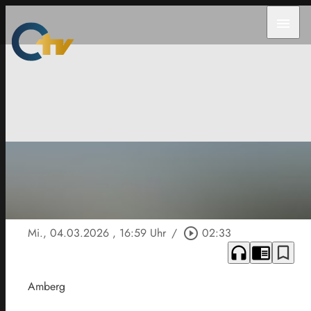
menu
Mi., 04.03.2026
, 16:59 Uhr
/
play_circle_outline
02:33
headphones
chrome_reader_mode
bookmark_border
Amberg