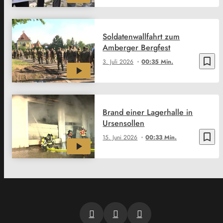
Soldatenwallfahrt zum
Amberger Bergfest
bookmark_border
3. Juli 2026
00:35 Min.
Brand einer Lagerhalle in
Ursensollen
bookmark_border
15. Juni 2026
00:33 Min.