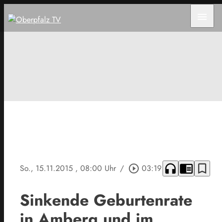
menu
headphones
chrome_reader_mode
bookmark_border
So., 15.11.2015
, 08:00 Uhr
/
play_circle_outline
03:19
Sinkende Geburtenrate
in Amberg und im