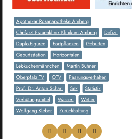
Apotheker Rosenapotheke Amberg
Chefarzt Frauenklinik Klinikum Amberg
Defizit
Duplo-Figuren
Fortpflanzen
Geburten
Geburtsstation
Horizontalen
Lebkuchenmännchen
Martin Bühner
Oberpfalz TV
OTV
Paarungsverhalten
Prof. Dr. Anton Scharl
Sex
Statistik
Verhütungsmittel
Wasser.
Wetter
Wolfgang Kleber
Zurückhaltung