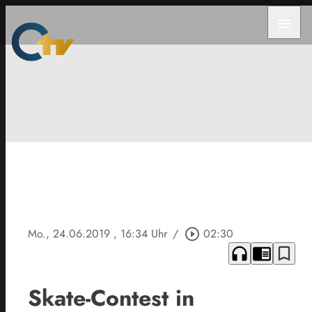
menu
Mo., 24.06.2019
, 16:34 Uhr
/
play_circle_outline
02:30
headphones
chrome_reader_mode
bookmark_border
Skate-Contest in