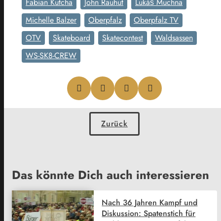
Fabian Kutcha
John Rauhut
Lukáš Muchna
Michelle Balzer
Oberpfalz
Oberpfalz TV
OTV
Skateboard
Skatecontest
Waldsassen
WS-SK8-CREW
Zurück
Das könnte Dich auch interessieren
Nach 36 Jahren Kampf und
Diskussion: Spatenstich für