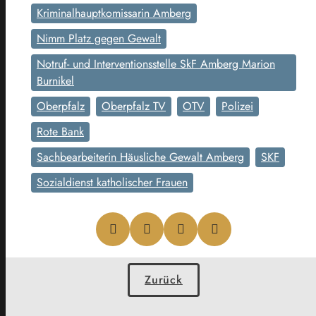
Kriminalhauptkomissarin Amberg
Nimm Platz gegen Gewalt
Notruf- und Interventionsstelle SkF Amberg Marion
Burnikel
Oberpfalz
Oberpfalz TV
OTV
Polizei
Rote Bank
Sachbearbeiterin Häusliche Gewalt Amberg
SKF
Sozialdienst katholischer Frauen
Zurück