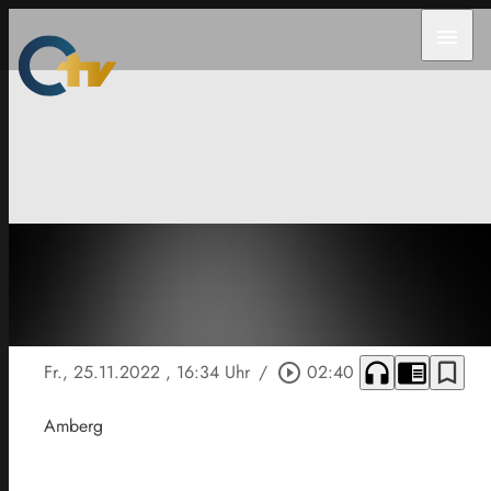
menu
headphones
chrome_reader_mode
bookmark_border
Fr., 25.11.2022
, 16:34 Uhr
/
play_circle_outline
02:40
Amberg