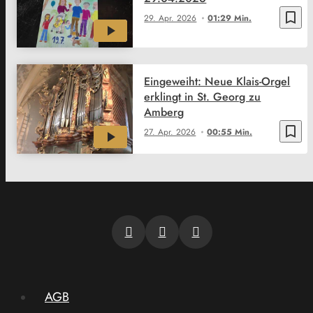
bookmark_border
29. Apr. 2026
01:29 Min.
Eingeweiht: Neue Klais-Orgel
erklingt in St. Georg zu
Amberg
bookmark_border
27. Apr. 2026
00:55 Min.
AGB