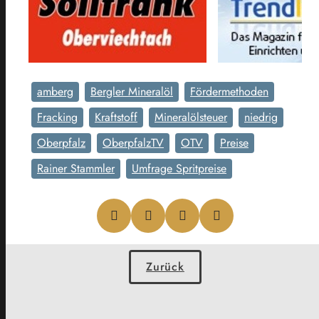
amberg
Bergler Mineralöl
Fördermethoden
Fracking
Kraftstoff
Mineralölsteuer
niedrig
Oberpfalz
OberpfalzTV
OTV
Preise
Rainer Stammler
Umfrage Spritpreise
Zurück