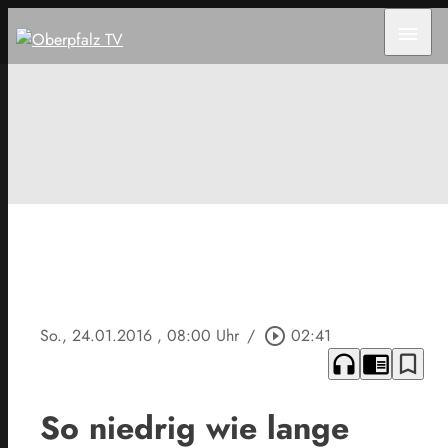
menu
So., 24.01.2016
, 08:00 Uhr
/
play_circle_outline
02:41
headphones
chrome_reader_mode
bookmark_border
So niedrig wie lange