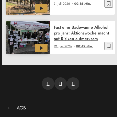
bookmark_border
3. Juli 2026
00:35 Min.
Fast eine Badewanne Alkohol
pro Jahr: Aktionswoche macht
auf Risiken aufmerksam
bookmark_border
19. Juni 2026
00:49 Min.
AGB