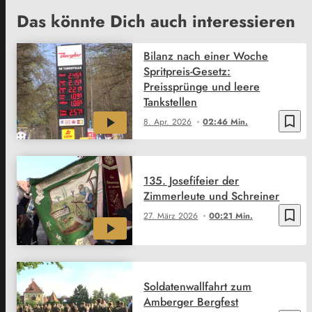
Das könnte Dich auch interessieren
Bilanz nach einer Woche
Spritpreis-Gesetz:
Preissprünge und leere
Tankstellen
bookmark_border
8. Apr. 2026
02:46 Min.
135. Josefifeier der
Zimmerleute und Schreiner
bookmark_border
27. März 2026
00:21 Min.
Soldatenwallfahrt zum
Amberger Bergfest