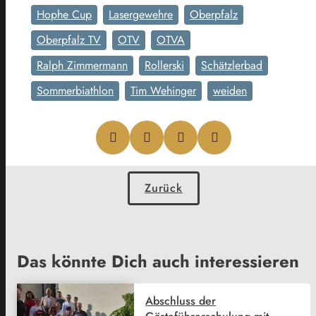
Hophe Cup
Lasergewehre
Oberpfalz
Oberpfalz TV
OTV
OTVA
Ralph Zimmermann
Rollerski
Schätzlerbad
Sommerbiathlon
Tim Wehinger
weiden
Zurück
Das könnte Dich auch interessieren
Abschluss der