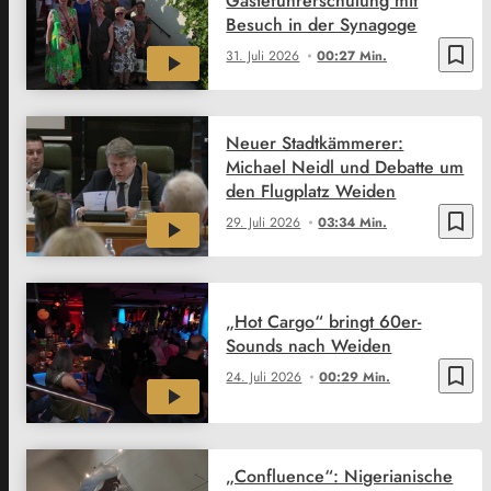
Gästeführerschulung mit
Besuch in der Synagoge
bookmark_border
31. Juli 2026
00:27 Min.
Neuer Stadtkämmerer:
Michael Neidl und Debatte um
den Flugplatz Weiden
bookmark_border
29. Juli 2026
03:34 Min.
„Hot Cargo“ bringt 60er-
Sounds nach Weiden
bookmark_border
24. Juli 2026
00:29 Min.
„Confluence“: Nigerianische