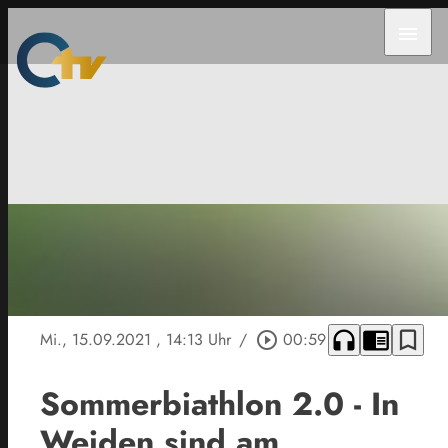
menu
headphones
chrome_reader_mode
bookmark_border
Mi., 15.09.2021
, 14:13 Uhr
/
play_circle_outline
00:59
Sommerbiathlon 2.0 - In
Weiden sind am