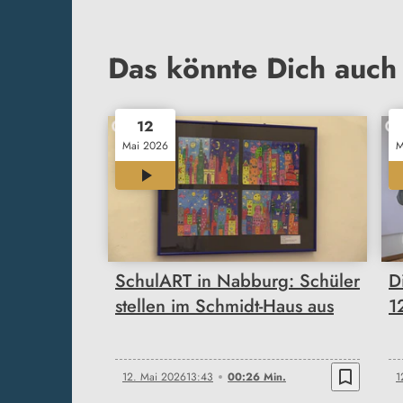
Das könnte Dich auch 
12
Mai 2026
M
00:26
SchulART in Nabburg: Schüler
D
stellen im Schmidt-Haus aus
1
bookmark_border
12. Mai 2026
13:43
00:26 Min.
1