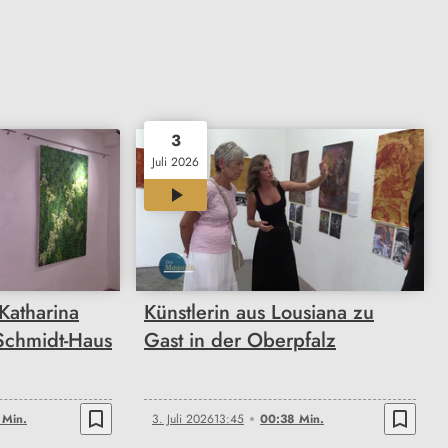
3
Juli 2026
00:38
Katharina
Künstlerin aus Lousiana zu
 Schmidt-Haus
Gast in der Oberpfalz
bookmark_border
bookmark_border
 Min.
3. Juli 2026
13:45
00:38 Min.