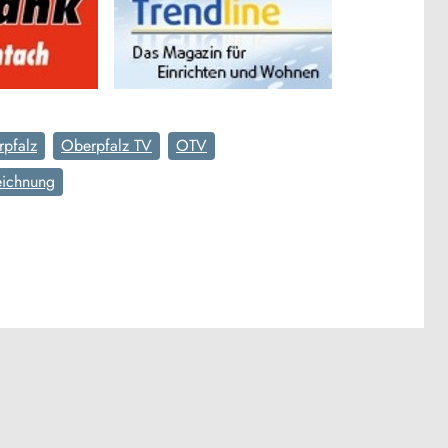
pfalz
Oberpfalz TV
OTV
eichnung