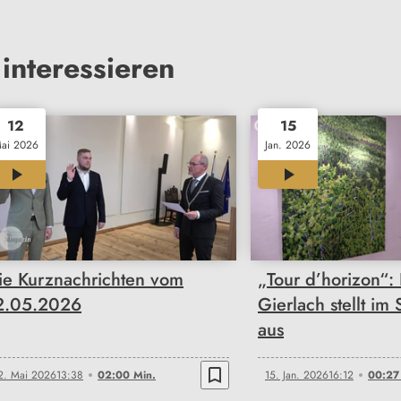
interessieren
12
15
ai 2026
Jan. 2026
02:00
00:27
ie Kurznachrichten vom
„Tour d’horizon“: 
2.05.2026
Gierlach stellt im
aus
bookmark_border
2. Mai 2026
13:38
02:00 Min.
15. Jan. 2026
16:12
00:27