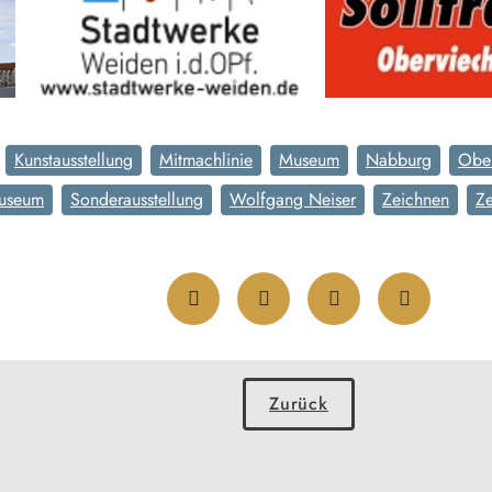
Kunstausstellung
Mitmachlinie
Museum
Nabburg
Ober
Museum
Sonderausstellung
Wolfgang Neiser
Zeichnen
Z
Zurück