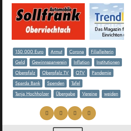
150 000 Euro
Armut
Corona
Filialleiterin
Geld
Gewinnsparverein
Inflation
Institutionen
Oberpfalz
Oberpfalz TV
OTV
Pandemie
Sparda Bank
Spenden
Tafel
Tanja Hochholzer
Übergabe
Vereine
weiden