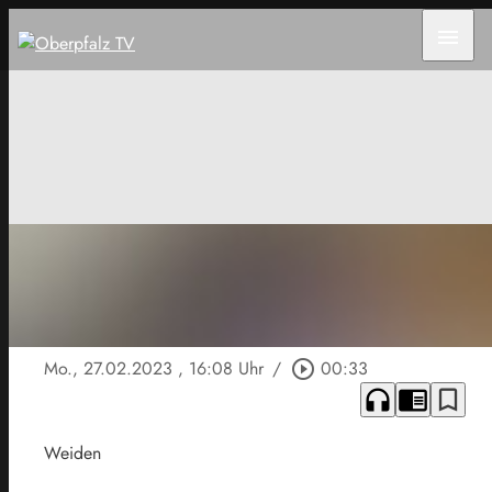
menu
Mo., 27.02.2023
, 16:08 Uhr
/
play_circle_outline
00:33
headphones
chrome_reader_mode
bookmark_border
Weiden