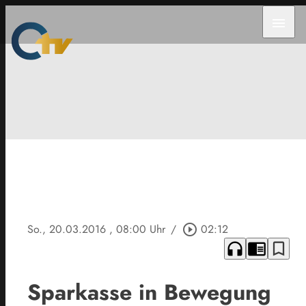
menu
So., 20.03.2016
, 08:00 Uhr
/
play_circle_outline
02:12
headphones
chrome_reader_mode
bookmark_border
Sparkasse in Bewegung