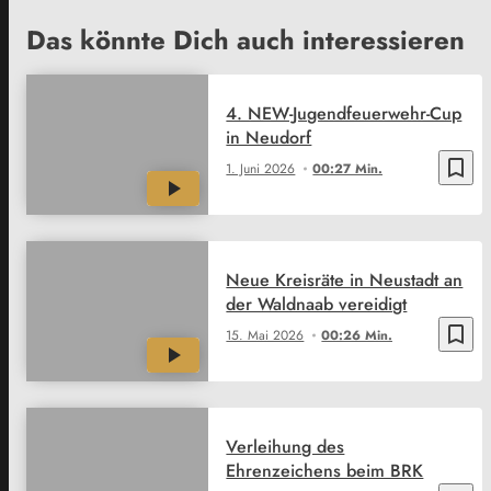
Das könnte Dich auch interessieren
4. NEW-Jugendfeuerwehr-Cup
in Neudorf
bookmark_border
1. Juni 2026
00:27 Min.
Neue Kreisräte in Neustadt an
der Waldnaab vereidigt
bookmark_border
15. Mai 2026
00:26 Min.
Verleihung des
Ehrenzeichens beim BRK