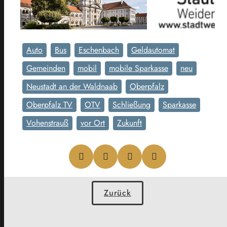
Auto
Bus
Eschenbach
Geldautomat
Gemeinden
mobil
mobile Sparkasse
neu
Neustadt an der Waldnaab
Oberpfalz
Oberpfalz TV
OTV
Schließung
Sparkasse
Vohenstrauß
vor Ort
Zukunft
Zurück