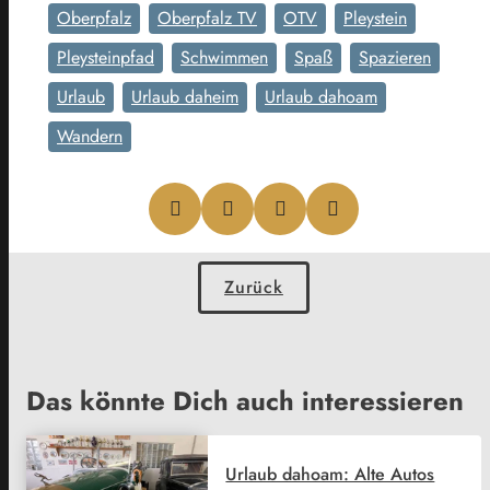
Oberpfalz
Oberpfalz TV
OTV
Pleystein
Pleysteinpfad
Schwimmen
Spaß
Spazieren
Urlaub
Urlaub daheim
Urlaub dahoam
Wandern
Zurück
Das könnte Dich auch interessieren
Urlaub dahoam: Alte Autos