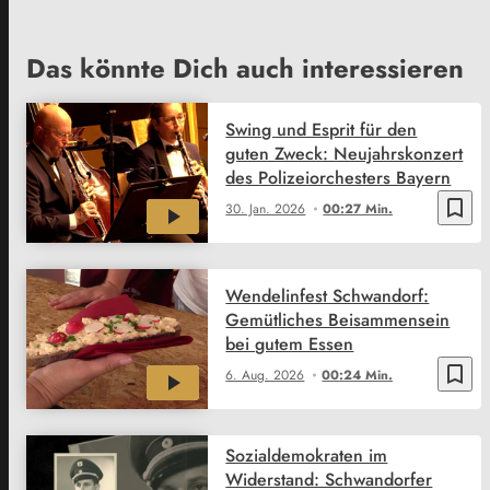
Das könnte Dich auch interessieren
Swing und Esprit für den
guten Zweck: Neujahrskonzert
des Polizeiorchesters Bayern
bookmark_border
30. Jan. 2026
00:27 Min.
Wendelinfest Schwandorf:
Gemütliches Beisammensein
bei gutem Essen
bookmark_border
6. Aug. 2026
00:24 Min.
Sozialdemokraten im
Widerstand: Schwandorfer