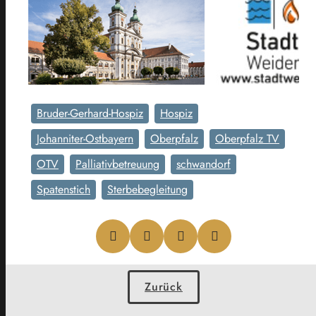
Bruder-Gerhard-Hospiz
Hospiz
Johanniter-Ostbayern
Oberpfalz
Oberpfalz TV
OTV
Palliativbetreuung
schwandorf
Spatenstich
Sterbebegleitung
Zurück