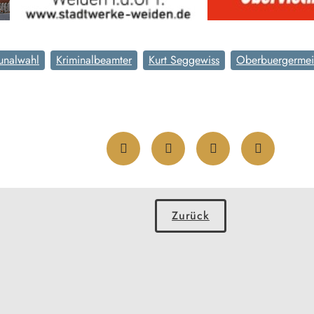
nalwahl
Kriminalbeamter
Kurt Seggewiss
Oberbuergermei
Zurück