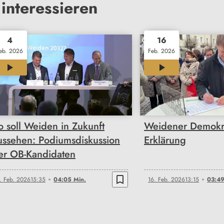
interessieren
4
16
eb. 2026
Feb. 2026
04:05
03:49
o soll Weiden in Zukunft
Weidener Demokra
ussehen: Podiumsdiskussion
Erklärung
er OB-Kandidaten
bookmark_border
. Feb. 2026
15:35
04:05 Min.
16. Feb. 2026
13:15
03:49