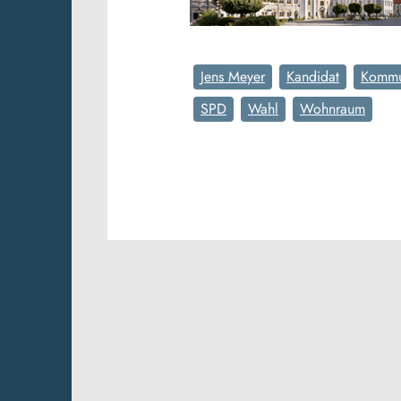
Jens Meyer
Kandidat
Kommu
SPD
Wahl
Wohnraum