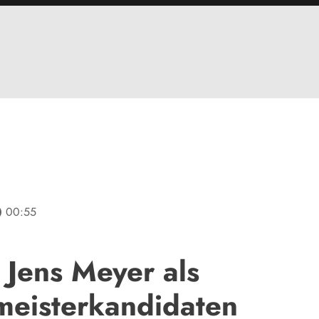
line
00:55
 Jens Meyer als
eisterkandidaten