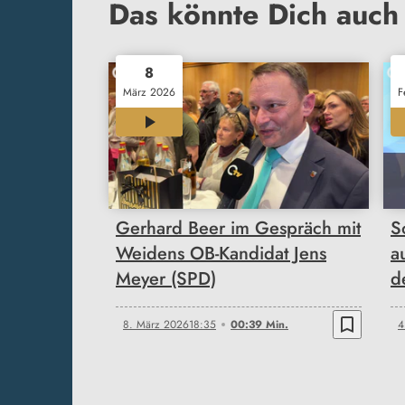
Das könnte Dich auch 
8
März 2026
F
00:39
Gerhard Beer im Gespräch mit
S
Weidens OB-Kandidat Jens
a
Meyer (SPD)
d
bookmark_border
8. März 2026
18:35
00:39 Min.
4