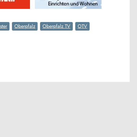
ster
Oberpfalz
Oberpfalz TV
OTV