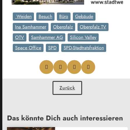
Weiden
Besuch
Büro
Gebäude
Ina Samhammer
Oberpfalz
Oberpfalz TV
OTV
Samhammer AG
Silicon Valley
Space Office
SPD
SPD-Stadtratsfraktion
Zurück
Das könnte Dich auch interessieren