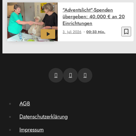
"Adventslicht"-Spenden
übergeben: 40.000 € an 20
Einrichtungen
bookmark_border
3. Juli 2026
00:33 Min.
AGB
Datenschutzerklärung
Impressum