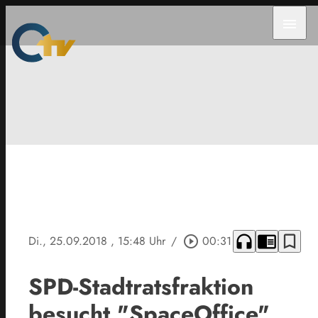
menu
headphones
chrome_reader_mode
bookmark_border
Di., 25.09.2018
, 15:48 Uhr
/
play_circle_outline
00:31
SPD-Stadtratsfraktion
besucht "SpaceOffice"