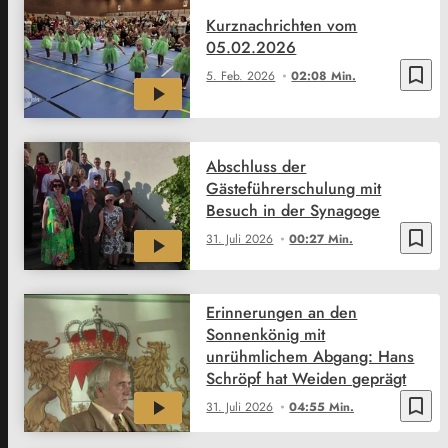
Kurznachrichten vom
05.02.2026
bookmark_border
5. Feb. 2026
02:08 Min.
Abschluss der
Gästeführerschulung mit
Besuch in der Synagoge
bookmark_border
31. Juli 2026
00:27 Min.
Erinnerungen an den
Sonnenkönig mit
unrühmlichem Abgang: Hans
Schröpf hat Weiden geprägt
bookmark_border
31. Juli 2026
04:55 Min.