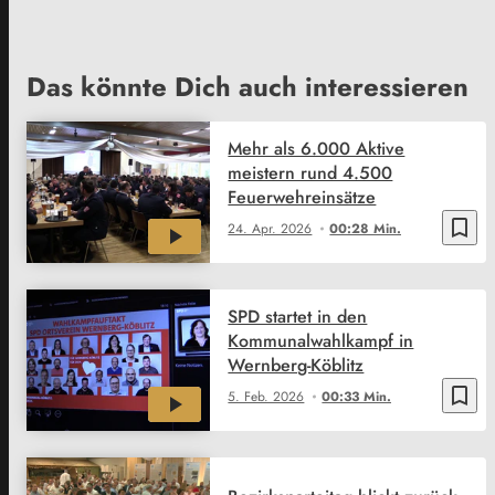
Das könnte Dich auch interessieren
Mehr als 6.000 Aktive
meistern rund 4.500
Feuerwehreinsätze
bookmark_border
24. Apr. 2026
00:28 Min.
SPD startet in den
Kommunalwahlkampf in
Wernberg-Köblitz
bookmark_border
5. Feb. 2026
00:33 Min.