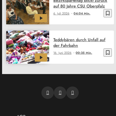
Bezirksparteitag blickt zurück
auf 80 Jahre CSU Oberpfalz
bookmark_border
6. Juli 2026
04:04 Min.
Teddybären durch Unfall auf
der Fahrbahn
bookmark_border
16. Juni 2026
00:35 Min.