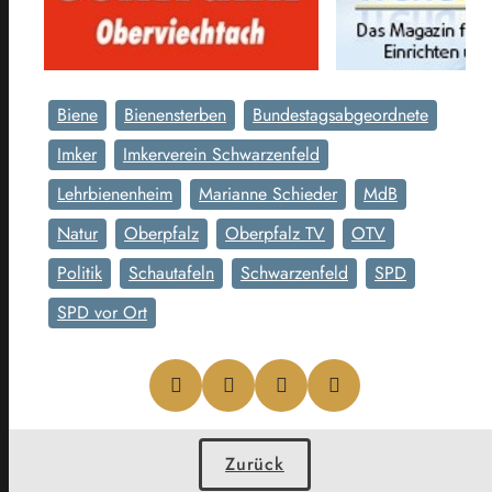
Biene
Bienensterben
Bundestagsabgeordnete
Imker
Imkerverein Schwarzenfeld
Lehrbienenheim
Marianne Schieder
MdB
Natur
Oberpfalz
Oberpfalz TV
OTV
Politik
Schautafeln
Schwarzenfeld
SPD
SPD vor Ort
Zurück