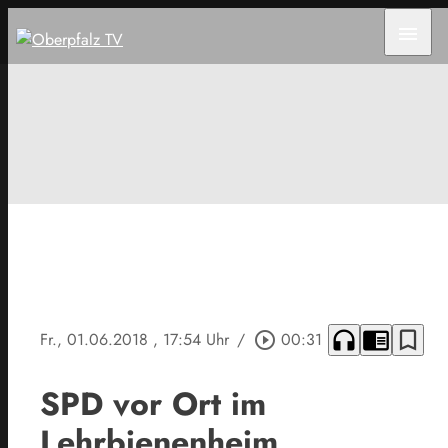
menu
headphones
chrome_reader_mode
bookmark_border
Fr., 01.06.2018
, 17:54 Uhr
/
play_circle_outline
00:31
SPD vor Ort im
Lehrbienenheim