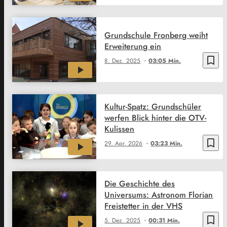
Grundschule Fronberg weiht
Erweiterung ein
bookmark_border
8. Dez. 2025
03:05 Min.
Kultur-Spatz: Grundschüler
werfen Blick hinter die OTV-
Kulissen
bookmark_border
29. Apr. 2026
03:23 Min.
Die Geschichte des
Universums: Astronom Florian
Freistetter in der VHS
bookmark_border
5. Dez. 2025
00:31 Min.