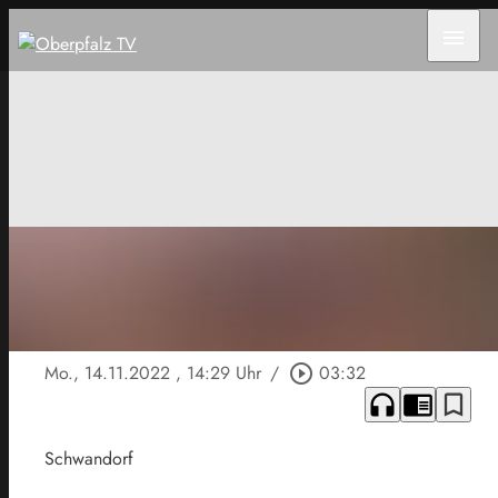
menu
Mo., 14.11.2022
, 14:29 Uhr
/
play_circle_outline
03:32
headphones
chrome_reader_mode
bookmark_border
Schwandorf