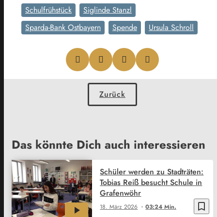
Schulfrühstück
Siglinde Stanzl
Sparda-Bank Ostbayern
Spende
Ursula Schroll
Zurück
Das könnte Dich auch interessieren
Schüler werden zu Stadträten:
Tobias Reiß besucht Schule in
Grafenwöhr
bookmark_border
18. März 2026
03:24 Min.