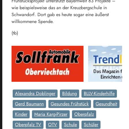
Frühstücksprojekt unterstützt bayernweit 83 Projekte –
wie beispielsweise das an der Kreuzbergschule in
Schwandorf. Dort gab es heute sogar eine äußerst
willkommene Spende.
(tb)
Alexandra Doblinger
Bildung
BLLV-Kinderhilfe
Gerd Baumann
Gesundes Frühstück
Gesundheit
Kinder
Maria Karg-Pirzer
Oberpfalz
Oberpfalz TV
OTV
Schule
Schüler