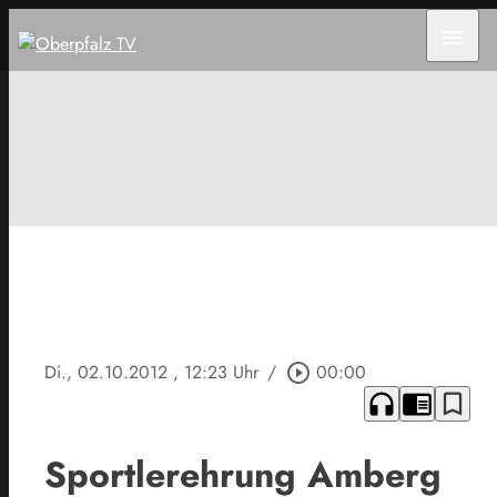
menu
Di., 02.10.2012
, 12:23 Uhr
/
play_circle_outline
00:00
headphones
chrome_reader_mode
bookmark_border
Sportlerehrung Amberg