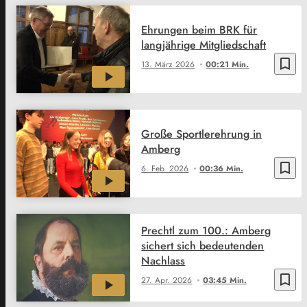
Ehrungen beim BRK für
langjährige Mitgliedschaft
bookmark_border
13. März 2026
00:21 Min.
Große Sportlerehrung in
Amberg
bookmark_border
6. Feb. 2026
00:36 Min.
Prechtl zum 100.: Amberg
sichert sich bedeutenden
Nachlass
bookmark_border
27. Apr. 2026
03:45 Min.