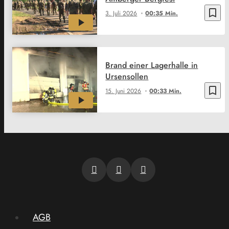
bookmark_border
3. Juli 2026
00:35 Min.
Brand einer Lagerhalle in
Ursensollen
bookmark_border
15. Juni 2026
00:33 Min.
AGB