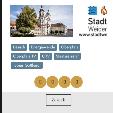
Besuch
Energiewende
Oberpfalz
Oberpfalz TV
OTV
Staatssekretär
Tobias Gotthardt
Zurück