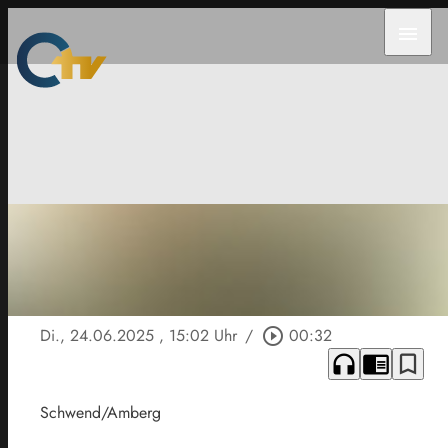
menu
Di., 24.06.2025
, 15:02 Uhr
/
play_circle_outline
00:32
headphones
chrome_reader_mode
bookmark_border
Schwend/Amberg