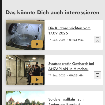
Das könnte Dich auch interessieren
Die Kurznachrichten vom
17.09.2025
bookmark_border
17. Sep. 2025
01:23 Min.
Staatssekretär Gotthardt bei
ANZAPLAN in Hirschau
bookmark_border
17. Sep. 2025
00:25 Min.
Soldatenwallfahrt zum
Amberger Bergfest