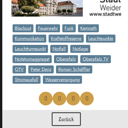
Blackout
Feuerwehr
Funk
Kemnath
Kommunikation
Kraftstoffreserve
Leuchtpunkte
Leuchtturmpunkt
Notfall
Notlage
Notstromaggregat
Oberpfalz
Oberpfalz TV
OTV
Peter Denz
Roman Schäffler
Stromausfall
Wasserversorgung
Zurück