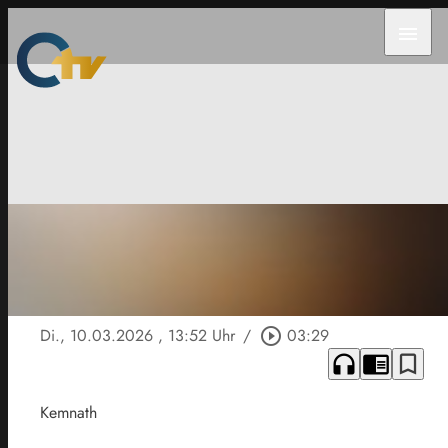
menu
Di., 10.03.2026
, 13:52 Uhr
/
play_circle_outline
03:29
headphones
chrome_reader_mode
bookmark_border
Kemnath