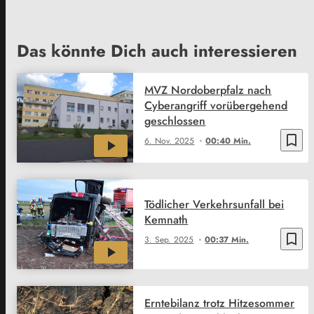
Das könnte Dich auch interessieren
MVZ Nordoberpfalz nach
Cyberangriff vorübergehend
geschlossen
bookmark_border
6. Nov. 2025
00:40 Min.
Tödlicher Verkehrsunfall bei
Kemnath
bookmark_border
3. Sep. 2025
00:37 Min.
Erntebilanz trotz Hitzesommer