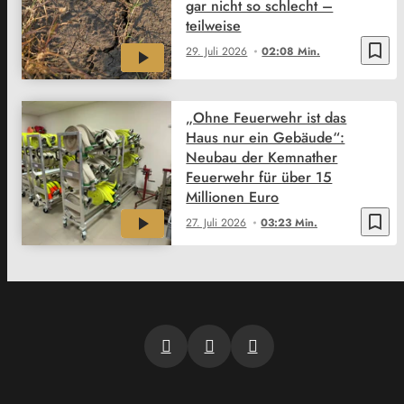
gar nicht so schlecht –
teilweise
bookmark_border
29. Juli 2026
02:08 Min.
„Ohne Feuerwehr ist das
Haus nur ein Gebäude“:
Neubau der Kemnather
Feuerwehr für über 15
Millionen Euro
bookmark_border
27. Juli 2026
03:23 Min.