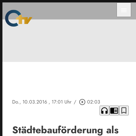
menu
Do., 10.03.2016
, 17:01 Uhr
/
play_circle_outline
02:03
headphones
chrome_reader_mode
bookmark_border
Städtebauförderung als