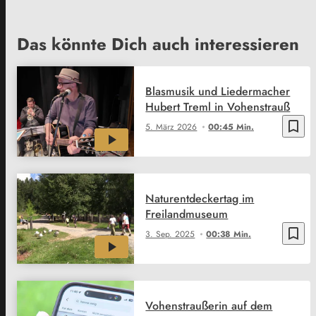
Das könnte Dich auch interessieren
Blasmusik und Liedermacher
Hubert Treml in Vohenstrauß
bookmark_border
5. März 2026
00:45 Min.
Naturentdeckertag im
Freilandmuseum
bookmark_border
3. Sep. 2025
00:38 Min.
Vohenstraußerin auf dem