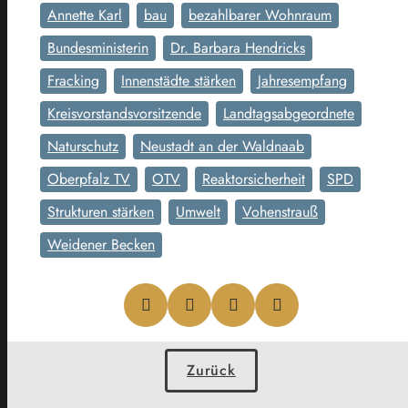
Annette Karl
bau
bezahlbarer Wohnraum
Bundesministerin
Dr. Barbara Hendricks
Fracking
Innenstädte stärken
Jahresempfang
Kreisvorstandsvorsitzende
Landtagsabgeordnete
Naturschutz
Neustadt an der Waldnaab
Oberpfalz TV
OTV
Reaktorsicherheit
SPD
Strukturen stärken
Umwelt
Vohenstrauß
Weidener Becken
Zurück