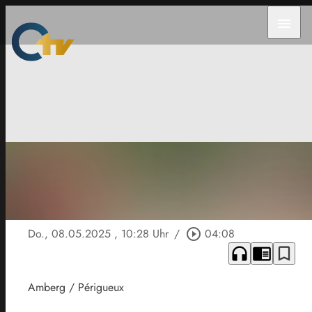
menu
Do., 08.05.2025
, 10:28 Uhr
/
play_circle_outline
04:08
headphones
chrome_reader_mode
bookmark_border
Amberg / Périgueux