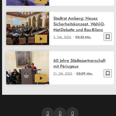
Stadtrat Amberg: Neues
Sicherheitskonzept, Wahl-O-
Mat-Debatte und Bau-Bilanz
bookmark_border
3. Feb. 2026
03:33 Min.
60 Jahre Städtepartnerschaft
mit Périugeux
bookmark_border
21. Okt. 2025
03:09 Min.