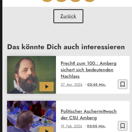
Zurück
Das könnte Dich auch interessieren
Prechtl zum 100.: Amberg
sichert sich bedeutenden
Nachlass
bookmark_border
27. Apr. 2026
03:45 Min.
Politischer Aschermittwoch
der CSU Amberg
bookmark_border
19. Feb. 2026
03:05 Min.