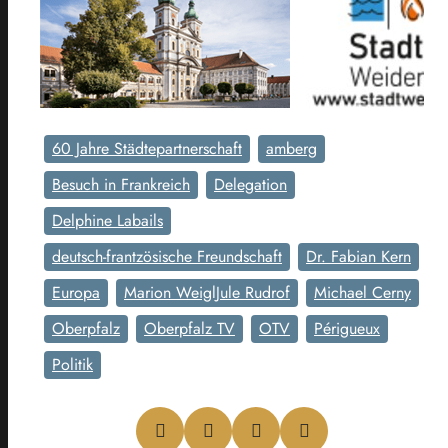
60 Jahre Städtepartnerschaft
amberg
Besuch in Frankreich
Delegation
Delphine Labails
deutsch-frantzösische Freundschaft
Dr. Fabian Kern
Europa
Marion WeiglJule Rudrof
Michael Cerny
Oberpfalz
Oberpfalz TV
OTV
Périgueux
Politik