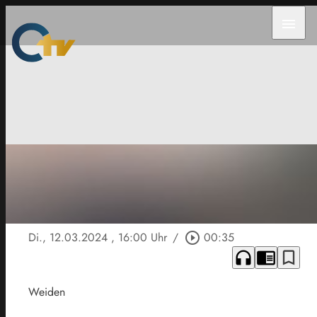
menu
Di., 12.03.2024
, 16:00 Uhr
/
play_circle_outline
00:35
headphones
chrome_reader_mode
bookmark_border
Weiden