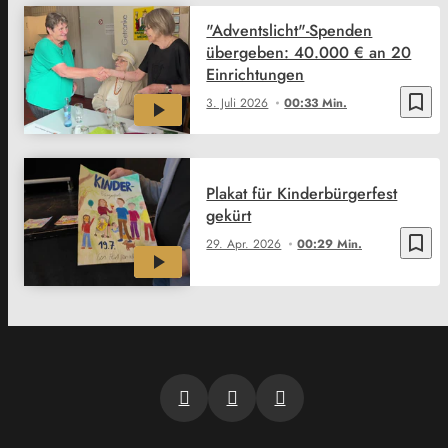
"Adventslicht"-Spenden
übergeben: 40.000 € an 20
Einrichtungen
bookmark_border
3. Juli 2026
00:33 Min.
Plakat für Kinderbürgerfest
gekürt
bookmark_border
29. Apr. 2026
00:29 Min.