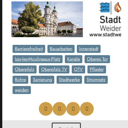
Barrierefreiheit
Bauarbeiten
Innenstadt
Issy-les-Moulineaux-Platz
Kanäle
Oberes Tor
Oberpfalz
Oberpfalz TV
OTV
Pflaster
Rohre
Sanierung
Stadtwerke
Stromnetz
weiden