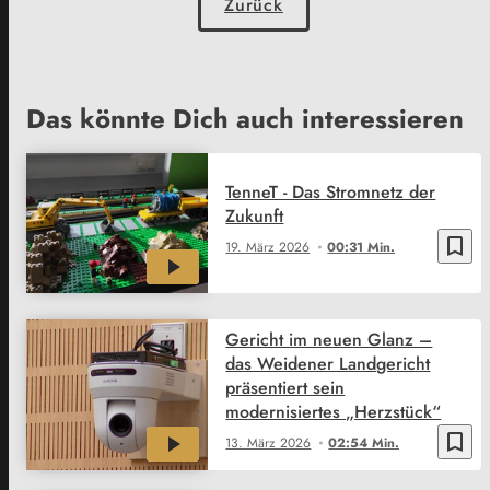
Zurück
Das könnte Dich auch interessieren
TenneT - Das Stromnetz der
Zukunft
bookmark_border
19. März 2026
00:31 Min.
Gericht im neuen Glanz –
das Weidener Landgericht
präsentiert sein
modernisiertes „Herzstück“
bookmark_border
13. März 2026
02:54 Min.