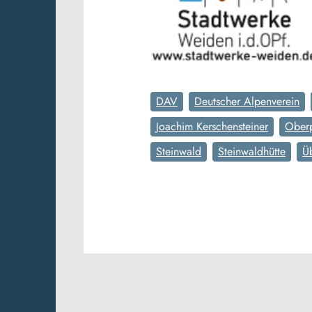
DAV
Deutscher Alpenverein
Joachim Kerschensteiner
Oberp
Steinwald
Steinwaldhütte
Ü