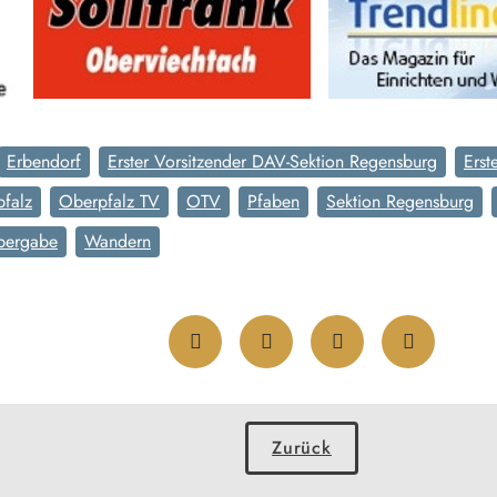
Erbendorf
Erster Vorsitzender DAV-Sektion Regensburg
Erst
falz
Oberpfalz TV
OTV
Pfaben
Sektion Regensburg
bergabe
Wandern
Zurück