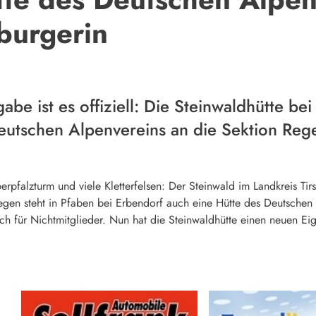
burgerin
abe ist es offiziell: Die Steinwaldhütte b
eutschen Alpenvereins an die Sektion Re
rpfalzturm und viele Kletterfelsen: Der Steinwald im Landkreis Tir
swegen steht in Pfaben bei Erbendorf auch eine Hütte des Deutschen
uch für Nichtmitglieder. Nun hat die Steinwaldhütte einen neuen Ei