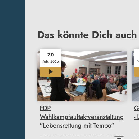
Das könnte Dich auch 
20
Feb. 2026
F
00:30
FDP
G
Wahlkampfauftaktveranstaltung
-
"Lebensrettung mit Tempo"