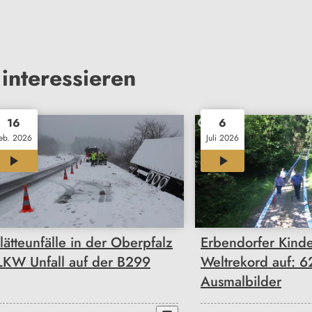
interessieren
16
6
eb. 2026
Juli 2026
00:55
00:41
lätteunfälle in der Oberpfalz
Erbendorfer Kinder
 LKW Unfall auf der B299
Weltrekord auf: 
Ausmalbilder