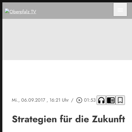
menu
headphones
chrome_reader_mode
bookmark_border
Mi., 06.09.2017
, 16:21 Uhr
/
play_circle_outline
01:53
Strategien für die Zukunft