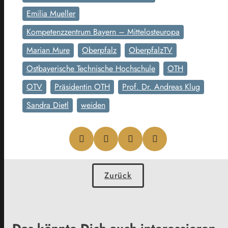
Emilia Mueller
Kompetenzzentrum Bayern – Mittelosteuropa
Marian Mure
Oberpfalz
OberpfalzTV
Ostbayerische Technische Hochschule
OTH
OTV
Präsidentin OTH
Prof. Dr. Andreas Klug
Sandra Dietl
weiden
Zurück