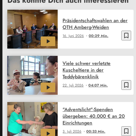
Das könnte Dich auch interessieren
Präsidentschaftswahlen an der
OTH Amberg-Weiden
bookmark_border
16. Juni 2026
00:29 Min.
Viele schwer verletzte
Kuscheltiere in der
Teddybärenklinik
bookmark_border
22. Juli 2026
04:07 Min.
"Adventslicht"-Spenden
übergeben: 40.000 € an 20
Einrichtungen
bookmark_border
3. Juli 2026
00:33 Min.