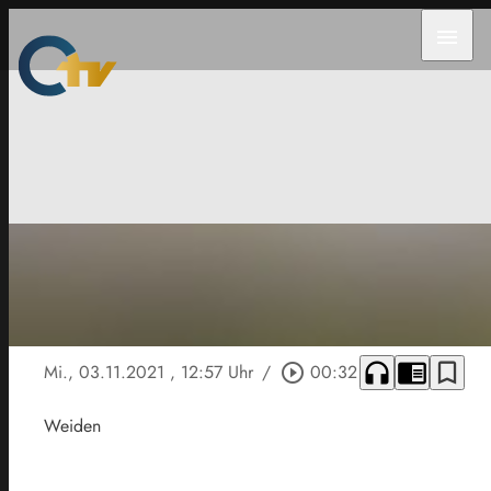
menu
headphones
chrome_reader_mode
bookmark_border
Mi., 03.11.2021
, 12:57 Uhr
/
play_circle_outline
00:32
Weiden