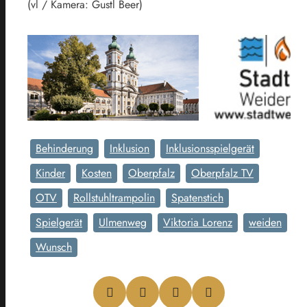
(vl / Kamera: Gustl Beer)
Behinderung
Inklusion
Inklusionsspielgerät
Kinder
Kosten
Oberpfalz
Oberpfalz TV
OTV
Rollstuhltrampolin
Spatenstich
Spielgerät
Ulmenweg
Viktoria Lorenz
weiden
Wunsch